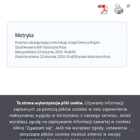
Metryka
Podmiot udostępniający informację: Urząd Gminy w Rząśni
Opublikował w BIP:
Katarzyna Russ
Data publikacji:
22 stycznia, 2025 10:46:05
Ostatnia zmiana:
22 stycznia, 2025 10:46:05 przez Katarzyna Russ
Ta strona wykorzystuje pliki cookie.
Używamy informacji
Deklaracja
zapisanych za pomocą plików cookies w celu zapewnienia
dostępności
maksymalnej wygody w korzystaniu z naszego serwisu. Jeżeli
Polityka
wyrażasz zgodę na zapisywanie informacji zawartej w cookies
prywatności
kliknij "Zgadzam się". Jeśli nie wyrażasz zgody, ustawienia
Ochrona danych
dotyczące plików cookies możesz zmienić w swojej
osobowych