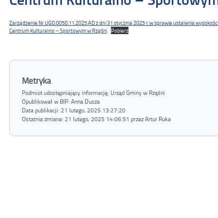
Zarządzenie Nr UGO.0050.11.2025.AD z dni 31 stycznia 2025 r. w sprawie ustalenia wysokośc
Centrum Kulturalno – Sportowym w Rząśni
Pobierz
Metryka
Podmiot udostępniający informację: Urząd Gminy w Rząśni
Opublikował w BIP:
Anna Dusza
Data publikacji:
21 lutego, 2025 13:27:20
Ostatnia zmiana:
21 lutego, 2025 14:06:51 przez Artur Ruka