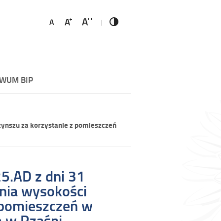
WUM BIP
zynszu za korzystanie z pomieszczeń
5.AD z dni 31
enia wysokości
 pomieszczeń w
 w Rząśni