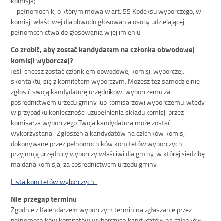
komisja;
– pełnomocnik, o którym mowa w art. 55 Kodeksu wyborczego, w
komisji właściwej dla obwodu głosowania osoby udzielającej
pełnomocnictwa do głosowania w jej imieniu.
Co zrobić, aby zostać kandydatem na członka obwodowej
komisji wyborczej?
Jeśli chcesz zostać członkiem obwodowej komisji wyborczej,
skontaktuj się z komitetem wyborczym. Możesz też samodzielnie
zgłosić swoją kandydaturę urzędnikowi wyborczemu za
pośrednictwem urzędu gminy lub komisarzowi wyborczemu, wtedy
w przypadku konieczności uzupełnienia składu komisji przez
komisarza wyborczego Twoja kandydatura może zostać
wykorzystana. Zgłoszenia kandydatów na członków komisji
dokonywane przez pełnomocników komitetów wyborczych
przyjmują urzędnicy wyborczy właściwi dla gminy, w której siedzibę
ma dana komisja, za pośrednictwem urzędu gminy.
Lista komitetów wyborczych.
Nie przegap terminu
Zgodnie z Kalendarzem wyborczym termin na zgłaszanie przez
pełnomocników komitetów wyborczych kandydatów na członków