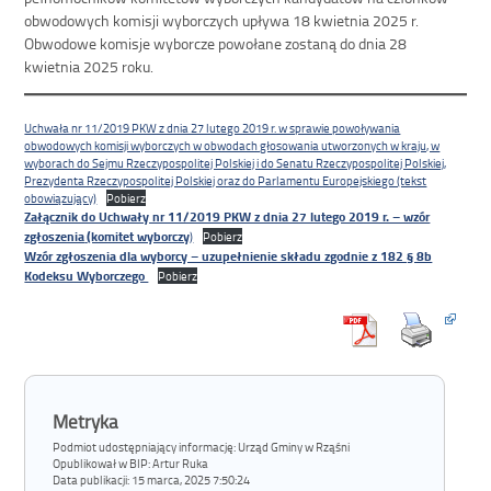
obwodowych komisji wyborczych upływa 18 kwietnia 2025 r.
Obwodowe komisje wyborcze powołane zostaną do dnia 28
kwietnia 2025 roku.
Uchwała nr 11/2019 PKW z dnia 27 lutego 2019 r. w sprawie powoływania
obwodowych komisji wyborczych w obwodach głosowania utworzonych w kraju, w
wyborach do Sejmu Rzeczypospolitej Polskiej i do Senatu Rzeczypospolitej Polskiej,
Prezydenta Rzeczypospolitej Polskiej oraz do Parlamentu Europejskiego (tekst
obowiązujący)
Pobierz
Załącznik do Uchwały nr 11/2019 PKW z dnia 27 lutego 2019 r. – wzór
zgłoszenia
(komitet wyborczy
)
Pobierz
Wzór zgłoszenia dla wyborcy – uzupełnienie składu zgodnie z 182 § 8b
Kodeksu Wyborczego
Pobierz
Metryka
Podmiot udostępniający informację: Urząd Gminy w Rząśni
Opublikował w BIP:
Artur Ruka
Data publikacji:
15 marca, 2025 7:50:24