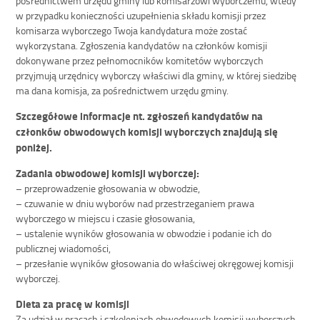
pośrednictwem urzędu gminy lub komisarzowi wyborczemu, wtedy
w przypadku konieczności uzupełnienia składu komisji przez
komisarza wyborczego Twoja kandydatura może zostać
wykorzystana. Zgłoszenia kandydatów na członków komisji
dokonywane przez pełnomocników komitetów wyborczych
przyjmują urzędnicy wyborczy właściwi dla gminy, w której siedzibę
ma dana komisja, za pośrednictwem urzędu gminy.
Szczegółowe informacje nt. zgłoszeń kandydatów na
członków obwodowych komisji wyborczych znajdują się
poniżej.
Zadania obwodowej komisji wyborczej:
– przeprowadzenie głosowania w obwodzie,
– czuwanie w dniu wyborów nad przestrzeganiem prawa
wyborczego w miejscu i czasie głosowania,
– ustalenie wyników głosowania w obwodzie i podanie ich do
publicznej wiadomości,
– przesłanie wyników głosowania do właściwej okręgowej komisji
wyborczej.
Dieta za pracę w komisji
Za udział w pracach i szkoleniach obwodowych komisji wyborczych