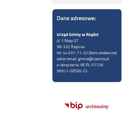
Dane adresowe:
Urząd Gminy w Rząśni
ul. 1 Maja 37
98-332 Rząśnia
tel. 44 631-71-22 (biuro podawcze)
adres email: gmina@rzasnia.pl
e-doręczenia: AE:PL-57726-
56911-GBSAJ-23