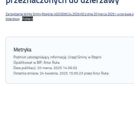
Zarządzenie Wójta Gminy Rząśnia UGO.0050.24.2025.AD z dnia 20 marca 2025 r. w sprawie 
dzierżawy
Pobierz
Metryka
Podmiot udostępniający informację: Urząd Gminy w Rząśni
Opublikował w BIP:
Artur Ruka
Data publikacji:
20 marca, 2025 14:56:02
Ostatnia zmiana:
24 kwietnia, 2025 15:05:23 przez Artur Ruka