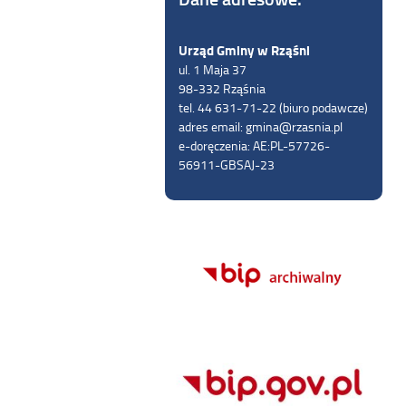
Urząd Gminy w Rząśni
ul. 1 Maja 37
98-332 Rząśnia
tel. 44 631-71-22 (biuro podawcze)
adres email: gmina@rzasnia.pl
e-doręczenia: AE:PL-57726-
56911-GBSAJ-23