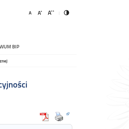
WUM BIP
znej
cyjności