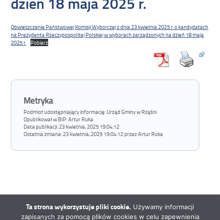
dzień 18 maja 2025 r.
Obwieszczenie Państwowej Komisji Wyborczej z dnia 23 kwietnia 2025 r. o kandydatach
na Prezydenta Rzeczypospolitej Polskiej w wyborach zarządzonych na dzień 18 maja
2025 r.
Pobierz
Metryka
Podmiot udostępniający informację: Urząd Gminy w Rząśni
Opublikował w BIP:
Artur Ruka
Data publikacji:
23 kwietnia, 2025 19:04:12
Ostatnia zmiana:
23 kwietnia, 2025 19:04:12 przez Artur Ruka
Ta strona wykorzystuje pliki cookie.
Używamy informacji
Deklaracja
zapisanych za pomocą plików cookies w celu zapewnienia