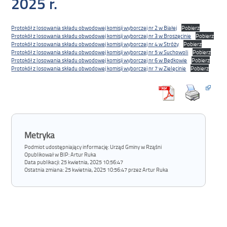
2025 r.
Protokół z losowania składu obwodowej komisji wyborczej nr 2 w Białej
Pobierz
Protokół z losowania składu obwodowej komisji wyborczej nr 3 w Broszęcinie
Pobierz
Protokół z losowania składu obwodowej komisji wyborczej nr 4 w Stróży
Pobierz
Protokół z losowania składu obwodowej komisji wyborczej nr 5 w Suchowoli
Pobierz
Protokół z losowania składu obwodowej komisji wyborczej nr 6 w Będkowie
Pobierz
Protokół z losowania składu obwodowej komisji wyborczej nr 7 w Zielęcinie
Pobierz
Metryka
Podmiot udostępniający informację: Urząd Gminy w Rząśni
Opublikował w BIP:
Artur Ruka
Data publikacji:
25 kwietnia, 2025 10:56:47
Ostatnia zmiana:
25 kwietnia, 2025 10:56:47 przez Artur Ruka