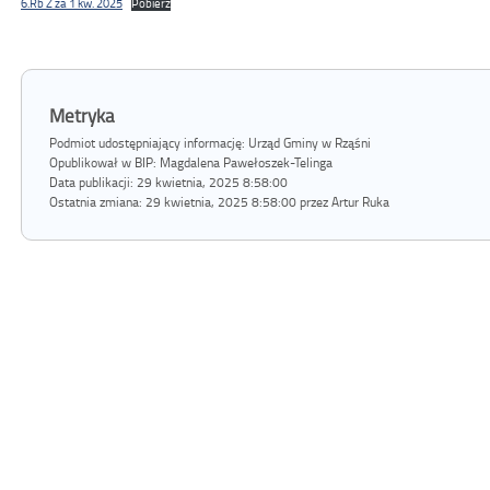
6.Rb Z za 1 kw. 2025
Pobierz
Metryka
Podmiot udostępniający informację: Urząd Gminy w Rząśni
Opublikował w BIP:
Magdalena Pawełoszek-Telinga
Data publikacji:
29 kwietnia, 2025 8:58:00
Ostatnia zmiana:
29 kwietnia, 2025 8:58:00 przez Artur Ruka