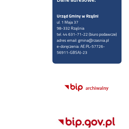
Urząd Gminy w Rząśni
ul. 1 Maja 37
98-332 Rząśnia
tel. 44 631-71-22 (biuro podawcze)
adres email: gmina@rzasnia.pl
e-doręczenia: AE:PL-57726-
56911-GBSAJ-23