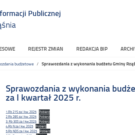
nformacji Publicznej
ąśnia
RESOWE
REJESTR ZMIAN
REDAKCJA BIP
ARCHI
Sprawozdania z wykonania budżetu Gminy Rząśni
ozdania budżetowe
Sprawozdania z wykonania budże
za I kwartał 2025 r.
1.Rb 27S za I kw. 2025
Pobierz
2.Rb 28S za I kw. 2025
Pobierz
3. Rb 30S za I kw.2025
Pobierz
4.Rb N za I kw. 2025
Pobierz
5.Rb NDS za I kw. 2025
Pobierz