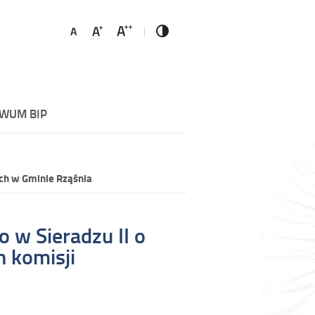
WUM BIP
ch w Gminie Rząśnia
 w Sieradzu II o
 komisji