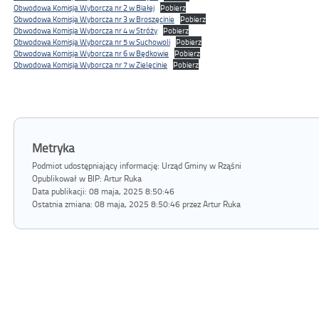
Obwodowa Komisja Wyborcza nr 2 w Białej
Pobierz
Obwodowa Komisja Wyborcza nr 3 w Broszęcinie
Pobierz
Obwodowa Komisja Wyborcza nr 4 w Stróży
Pobierz
Obwodowa Komisja Wyborcza nr 5 w Suchowoli
Pobierz
Obwodowa Komisja Wyborcza nr 6 w Będkowie
Pobierz
Obwodowa Komisja Wyborcza nr 7 w Zielęcinie
Pobierz
Metryka
Podmiot udostępniający informację: Urząd Gminy w Rząśni
Opublikował w BIP:
Artur Ruka
Data publikacji:
08 maja, 2025 8:50:46
Ostatnia zmiana:
08 maja, 2025 8:50:46 przez Artur Ruka