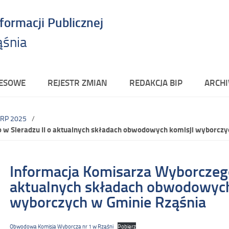
nformacji Publicznej
ąśnia
RESOWE
REJESTR ZMIAN
REDAKCJA BIP
ARCHI
 RP 2025
w Sieradzu II o aktualnych składach obwodowych komisji wyborczy
Informacja Komisarza Wyborczego
aktualnych składach obwodowych
wyborczych w Gminie Rząśnia
Obwodowa Komisja Wyborcza nr 1 w Rząśni
Pobierz