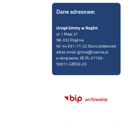
Dane adresowe:
Urząd Gminy w Rząśni
ul. 1 Maja 37
98-332 Rząśnia
tel. 44 631-71-22 (biuro podawcze)
adres email: gmina@rzasnia.pl
e-doręczenia: AE:PL-57726-
56911-GBSAJ-23