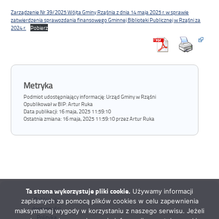
Zarządzenie Nr 39/2025 Wójta Gminy Rząśnia z dnia 14 maja 2025 r. w sprawie
zatwierdzenia sprawozdania finansowego Gminnej Biblioteki Publicznej w Rząśni za
2024 r.
Pobierz
Metryka
Podmiot udostępniający informację: Urząd Gminy w Rząśni
Opublikował w BIP:
Artur Ruka
Data publikacji:
16 maja, 2025 11:59:10
Ostatnia zmiana:
16 maja, 2025 11:59:10 przez Artur Ruka
Ta strona wykorzystuje pliki cookie.
Używamy informacji
Deklaracja
zapisanych za pomocą plików cookies w celu zapewnienia
dostępności
maksymalnej wygody w korzystaniu z naszego serwisu. Jeżeli
Polityka