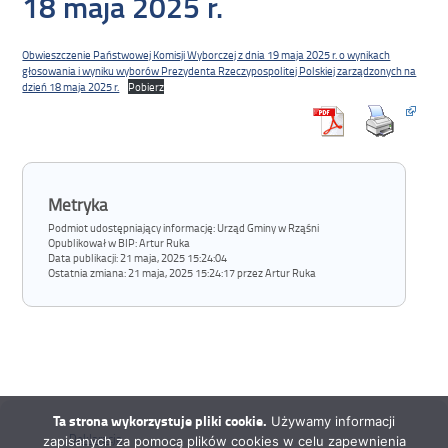
18 maja 2025 r.
Obwieszczenie Państwowej Komisji Wyborczej z dnia 19 maja 2025 r. o wynikach
głosowania i wyniku wyborów Prezydenta Rzeczypospolitej Polskiej zarządzonych na
dzień 18 maja 2025 r.
Pobierz
Metryka
Podmiot udostępniający informację: Urząd Gminy w Rząśni
Opublikował w BIP:
Artur Ruka
Data publikacji:
21 maja, 2025 15:24:04
Ostatnia zmiana:
21 maja, 2025 15:24:17 przez Artur Ruka
Ta strona wykorzystuje pliki cookie.
Używamy informacji
Deklaracja
zapisanych za pomocą plików cookies w celu zapewnienia