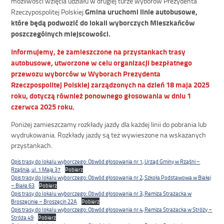
możliwości wzięcia udziału w drugiej turze wyborów Prezydenta
Gmina uruchomi linie autobusowe,
Rzeczypospolitej Polskiej
które będą podwozić do lokali wyborczych Mieszkańców
poszczególnych miejscowości.
Informujemy, że zamieszczone na przystankach trasy
autobusowe, utworzone w celu organizacji bezpłatnego
przewozu wyborców w Wyborach Prezydenta
Rzeczpospolitej Polskiej zarządzonych na dzień 18 maja 2025
roku, dotyczą również ponownego głosowania w dniu 1
czerwca 2025 roku.
Poniżej zamieszczamy rozkłady jazdy dla każdej linii do pobrania lub
wydrukowania. Rozkłady jazdy są też wywieszone na wskazanych
przystankach.
Opis trasy do lokalu wyborczego: Obwód głosowania nr 1, Urząd Gminy w Rząśni –
Rząśnia, ul. 1 Maja 37
Pobierz
Opis trasy do lokalu wyborczego: Obwód głosowania nr 2, Szkoła Podstawowa w Białej
– Biała 63
Pobierz
Opis trasy do lokalu wyborczego: Obwód głosowania nr 3, Remiza Strażacka w
Broszęcinie – Broszęcin 22A
Pobierz
Opis trasy do lokalu wyborczego: Obwód głosowania nr 4, Remiza Strażacka w Stróży –
Stróża 49
Pobierz