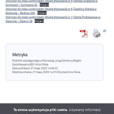
Opis trasy do lokalu wyborczego: Obwód głosowania nr 5, Remiza Strażacka w
Suchowoli – Suchowola 32
Pobierz
Opis trasy do lokalu wyborczego: Obwód głosowania nr 6, Świetlica Wiejska w
Będkowie – Będków 33A
Pobierz
Opis trasy do lokalu wyborczego: Obwód głosowania nr 7, Szkoła Podstawowa w
Zielęcinie – Zielęcin 28
Pobierz
Metryka
Podmiot udostępniający informację: Urząd Gminy w Rząśni
Opublikował w BIP:
Artur Ruka
Data publikacji:
27 maja, 2025 14:55:22
Ostatnia zmiana:
27 maja, 2025 14:57:02 przez Artur Ruka
Ta strona wykorzystuje pliki cookie.
Używamy informacji