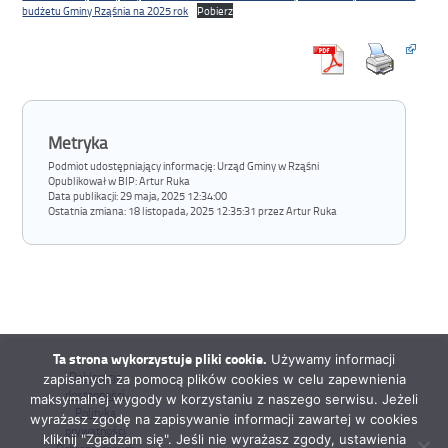
budżetu Gminy Rząśnia na 2025 rok
Pobierz
Metryka
Podmiot udostępniający informację: Urząd Gminy w Rząśni
Opublikował w BIP:
Artur Ruka
Data publikacji:
29 maja, 2025 12:34:00
Ostatnia zmiana:
18 listopada, 2025 12:35:31 przez Artur Ruka
Ta strona wykorzystuje pliki cookie.
Używamy informacji
Deklaracja
zapisanych za pomocą plików cookies w celu zapewnienia
dostępności
maksymalnej wygody w korzystaniu z naszego serwisu. Jeżeli
Polityka
wyrażasz zgodę na zapisywanie informacji zawartej w cookies
prywatności
kliknij "Zgadzam się". Jeśli nie wyrażasz zgody, ustawienia