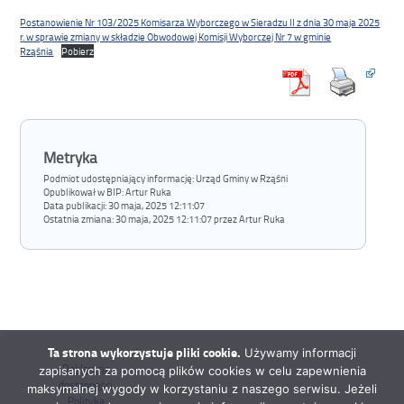
Postanowienie Nr 103/2025 Komisarza Wyborczego w Sieradzu II z dnia 30 maja 2025
r. w sprawie zmiany w składzie Obwodowej Komisji Wyborczej Nr 7 w gminie
Rząśnia
Pobierz
Metryka
Podmiot udostępniający informację: Urząd Gminy w Rząśni
Opublikował w BIP:
Artur Ruka
Data publikacji:
30 maja, 2025 12:11:07
Ostatnia zmiana:
30 maja, 2025 12:11:07 przez Artur Ruka
Ta strona wykorzystuje pliki cookie.
Używamy informacji
Deklaracja
zapisanych za pomocą plików cookies w celu zapewnienia
dostępności
maksymalnej wygody w korzystaniu z naszego serwisu. Jeżeli
Polityka