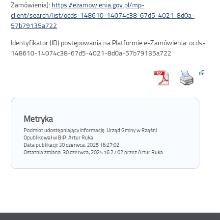
Zamówienia):
https://ezamowienia.gov.pl/mp-
client/search/list/ocds-148610-14074c38-67d5-4021-8d0a-
57b79135a722
Identyfikator (ID) postępowania na Platformie e-Zamówienia: ocds-
148610-14074c38-67d5-4021-8d0a-57b79135a722
Metryka
Podmiot udostępniający informację: Urząd Gminy w Rząśni
Opublikował w BIP:
Artur Ruka
Data publikacji:
30 czerwca, 2025 16:27:02
Ostatnia zmiana:
30 czerwca, 2025 16:27:02 przez Artur Ruka