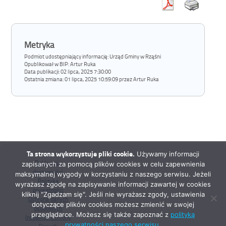
Metryka
Podmiot udostępniający informację: Urząd Gminy w Rząśni
Opublikował w BIP:
Artur Ruka
Data publikacji:
02 lipca, 2025 7:30:00
Ostatnia zmiana:
01 lipca, 2025 10:59:09 przez Artur Ruka
Ta strona wykorzystuje pliki cookie.
Używamy informacji
Deklaracja
zapisanych za pomocą plików cookies w celu zapewnienia
dostępności
maksymalnej wygody w korzystaniu z naszego serwisu. Jeżeli
Polityka
wyrażasz zgodę na zapisywanie informacji zawartej w cookies
prywatności
kliknij "Zgadzam się". Jeśli nie wyrażasz zgody, ustawienia
Ochrona danych
dotyczące plików cookies możesz zmienić w swojej
osobowych
przeglądarce. Możesz się także zapoznać z
polityką
Inspektor Ochrony
prywatności naszego serwisu.