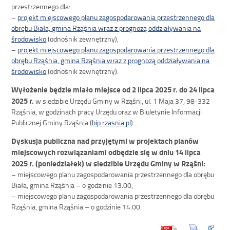
przestrzennego dla:
–
projekt miejscowego planu zagospodarowania przestrzennego dla
obrębu Biała, gmina Rząśnia wraz z prognozą oddziaływania na
środowisko
(odnośnik zewnętrzny),
–
projekt miejscowego planu zagospodarowania przestrzennego dla
obrębu Rząśnia, gmina Rząśnia wraz z prognozą oddziaływania na
środowisko
(odnośnik zewnętrzny).
Wyłożenie będzie miało miejsce od 2 lipca 2025 r. do 24 lipca
2025 r.
w siedzibie Urzędu Gminy w Rząśni, ul. 1 Maja 37, 98-332
Rząśnia, w godzinach pracy Urzędu oraz w Biuletynie Informacji
Publicznej Gminy Rząśnia (
bip.rzasnia.pl
).
Dyskusja publiczna nad przyjętymi w projektach planów
miejscowych rozwiązaniami odbędzie się w dniu 14 lipca
2025 r. (poniedziałek) w siedzibie Urzędu Gminy w Rząśni:
– miejscowego planu zagospodarowania przestrzennego dla obrębu
Biała, gmina Rząśnia – o godzinie 13.00,
– miejscowego planu zagospodarowania przestrzennego dla obrębu
Rząśnia, gmina Rząśnia – o godzinie 14.00.