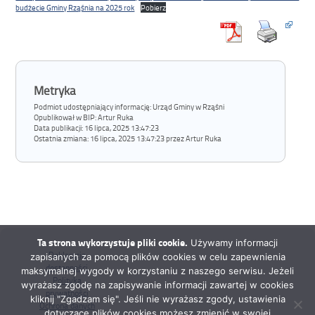
budżecie Gminy Rząśnia na 2025 rok
Pobierz
Metryka
Podmiot udostępniający informację: Urząd Gminy w Rząśni
Opublikował w BIP:
Artur Ruka
Data publikacji:
16 lipca, 2025 13:47:23
Ostatnia zmiana:
16 lipca, 2025 13:47:23 przez Artur Ruka
Ta strona wykorzystuje pliki cookie.
Używamy informacji
Deklaracja
zapisanych za pomocą plików cookies w celu zapewnienia
dostępności
maksymalnej wygody w korzystaniu z naszego serwisu. Jeżeli
Polityka
wyrażasz zgodę na zapisywanie informacji zawartej w cookies
prywatności
kliknij "Zgadzam się". Jeśli nie wyrażasz zgody, ustawienia
Ochrona danych
dotyczące plików cookies możesz zmienić w swojej