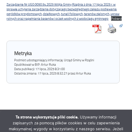
Zarządzenie Nr UGO.0050.54.2025 Wójta Gminy Rząśnia z dnia 17 lipca 2025 r. w
sprawie uchylenia zarządzenia dotyczącego bezwzględnego zakazu podlewania
ogródków przydomowych, działkowych, tuneli foliowych, terenów zielonych, upraw
rolnych oraz napełniania basenów i oczek wodnych z wodociągu gminnego
Pobierz
Metryka
Podmiot udostępniający informację: Urząd Gminy w Rząśni
Opublikował w BIP:
Artur Ruka
Data publikacji:
17 lipca, 2025 8:31:00
Ostatnia zmiana:
17 lipca, 2025 8:32:27 przez Artur Ruka
Ta strona wykorzystuje pliki cookie.
Używamy informacji
Deklaracja
zapisanych za pomocą plików cookies w celu zapewnienia
dostępności
maksymalnej wygody w korzystaniu z naszego serwisu. Jeżeli