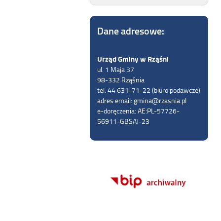
Dane adresowe:
Urząd Gminy w Rząśni
ul. 1 Maja 37
98-332 Rząśnia
tel. 44 631-71-22 (biuro podawcze)
adres email: gmina@rzasnia.pl
e-doręczenia: AE:PL-57726-
56911-GBSAJ-23