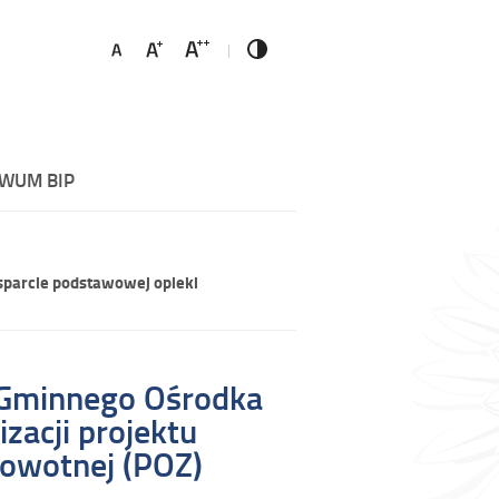
WUM BIP
sparcie podstawowej opieki
a Gminnego Ośrodka
zacji projektu
rowotnej (POZ)