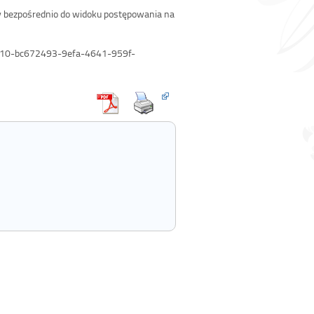
y bezpośrednio do widoku postępowania na
48610-bc672493-9efa-4641-959f-