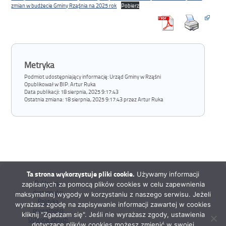
zmian w budżecie Gminy Rząśnia na 2025 rok
Pobierz
Metryka
Podmiot udostępniający informację: Urząd Gminy w Rząśni
Opublikował w BIP:
Artur Ruka
Data publikacji:
18 sierpnia, 2025 9:17:43
Ostatnia zmiana:
18 sierpnia, 2025 9:17:43 przez Artur Ruka
Ta strona wykorzystuje pliki cookie.
Używamy informacji
Deklaracja
zapisanych za pomocą plików cookies w celu zapewnienia
dostępności
maksymalnej wygody w korzystaniu z naszego serwisu. Jeżeli
Polityka
wyrażasz zgodę na zapisywanie informacji zawartej w cookies
prywatności
kliknij "Zgadzam się". Jeśli nie wyrażasz zgody, ustawienia
Ochrona danych
dotyczące plików cookies możesz zmienić w swojej