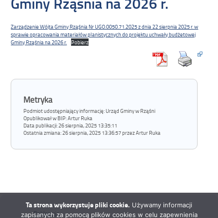
Gminy Rząśnia na 2026 r.
Zarządzenie Wójta Gminy Rząśnia Nr UGO.0050.71.2025 z dnia 22 sierpnia 2025 r. w
sprawie opracowania materiałów planistycznych do projektu uchwały budżetowej
Gminy Rząśnia na 2026 r.
Pobierz
Metryka
Podmiot udostępniający informację: Urząd Gminy w Rząśni
Opublikował w BIP:
Artur Ruka
Data publikacji:
26 sierpnia, 2025 13:35:11
Ostatnia zmiana:
26 sierpnia, 2025 13:36:57 przez Artur Ruka
Ta strona wykorzystuje pliki cookie.
Używamy informacji
Deklaracja
zapisanych za pomocą plików cookies w celu zapewnienia