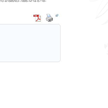
48610-a1be6fe3-7e86-4f1a-b718-