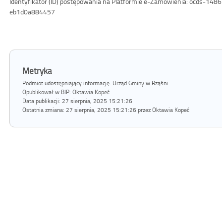
Identyfikator (ID) postępowania na Platformie e-Zamówienia: ocds-1
eb1d0a884457
Metryka
Podmiot udostępniający informację: Urząd Gminy w Rząśni
Opublikował w BIP:
Oktawia Kopeć
Data publikacji:
27 sierpnia, 2025 15:21:26
Ostatnia zmiana:
27 sierpnia, 2025 15:21:26 przez Oktawia Kopeć