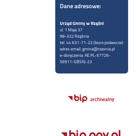
Dane adresowe:
Urząd Gminy w Rząśni
ul. 1 Maja 37
98-332 Rząśnia
tel. 44 631-71-22 (biuro podawcze)
adres email: gmina@rzasnia.pl
e-doręczenia: AE:PL-57726-
56911-GBSAJ-23