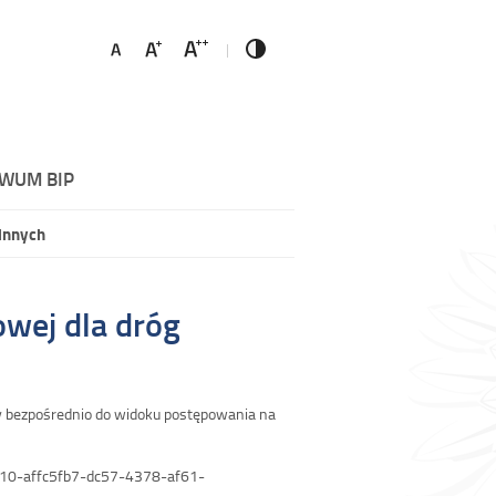
WUM BIP
innych
wej dla dróg
y bezpośrednio do widoku postępowania na
8610-affc5fb7-dc57-4378-af61-