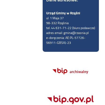
Urząd Gminy w Rząśni
ul. 1 Maja 37
98-332 Rząśnia
tel. 44 631-71-22 (biuro podawcze)
adres email: gmina@rzasnia.pl
e-doręczenia: AE:PL-57726-
56911-GBSAJ-23