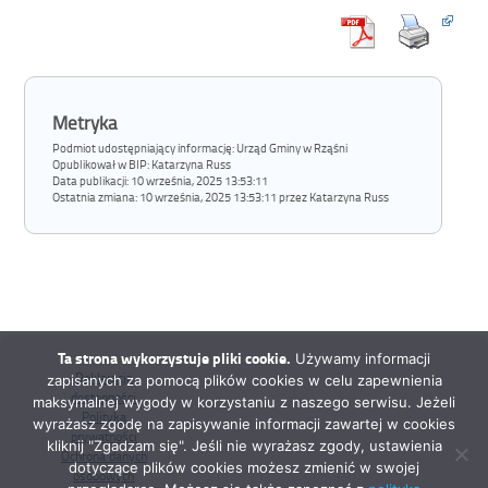
Metryka
Podmiot udostępniający informację: Urząd Gminy w Rząśni
Opublikował w BIP:
Katarzyna Russ
Data publikacji:
10 września, 2025 13:53:11
Ostatnia zmiana:
10 września, 2025 13:53:11 przez Katarzyna Russ
Ta strona wykorzystuje pliki cookie.
Używamy informacji
Deklaracja
zapisanych za pomocą plików cookies w celu zapewnienia
dostępności
maksymalnej wygody w korzystaniu z naszego serwisu. Jeżeli
Polityka
wyrażasz zgodę na zapisywanie informacji zawartej w cookies
prywatności
kliknij "Zgadzam się". Jeśli nie wyrażasz zgody, ustawienia
Ochrona danych
dotyczące plików cookies możesz zmienić w swojej
osobowych