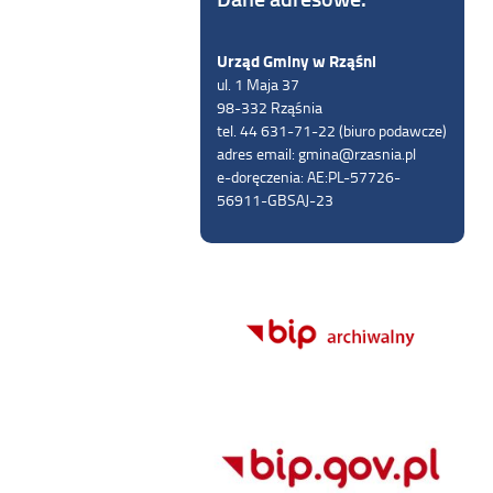
Urząd Gminy w Rząśni
ul. 1 Maja 37
98-332 Rząśnia
tel. 44 631-71-22 (biuro podawcze)
adres email: gmina@rzasnia.pl
e-doręczenia: AE:PL-57726-
56911-GBSAJ-23