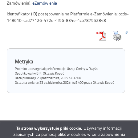
Zamówienia):
eZamówienia
Identyfikator (ID) postępowania na Platformie e-Zamówienia: ocds-
148610-cad77126-472e-4f56-834e-4cb787552848
Metryka
Podmiot udostępniający informację: Urząd Gminy w Rząśni
Opublikował w BIP:
Oktawia Kopeć
Data publikacji:
23 października, 2025 14:37:00
Ostatnia zmiana:
23 października, 2025 14:37:00 przez Oktawia Kopeć
Ta strona wykorzystuje pliki cookie.
Używamy informacji
Deklaracja
zapisanych za pomocą plików cookies w celu zapewnienia