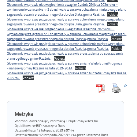
Głosowanie w sprawie nieuwzględnienia uwagi nr 2 z dnia 29 lipca 2025 roku –
wymienionej w załączniku nr 2 do uchwały w sprawie uchwalenia miejscowego planu
zagospodarowania przestrzennego dla obrębu Biała, gmina Rząśnia.
Pobierz
Głosowanie w sprawie przyjęcia uchwały w sprawie uchwalenia miejscowego planu
zagospodarowania przestrzennego dla obrębu Biała, gmina Rząśnia.
Pobierz
Głosowanie w sprawie nieuwzględnienia uwagi z dnia 8 sierpnia 2025 roku –
wymienionej w załączniku nr 2 do uchwały w sprawie uchwalenia miejscowego planu
zagospodarowania przestrzennego dla obrębu Rząśnia, gmina Rząśnia
Pobierz
Głosowanie w sprawie przyjęcia uchwały w sprawie uchwalenia miejscowego planu
zagospodarowania przestrzennego dla obrębu Rząśnia, gmina Rząśnia.
Pobierz
Głosowanie w sprawie przyjęcia uchwały w sprawie przystąpienia do sporządzenia
planu ogólnego gminy Rząśnia.
Pobierz
Głosowanie w sprawie przyjęcia uchwały w sprawie zmiany Wieloletniej Prognozy
Finansowej Gminy Rząśnia na lata 2025-2033.
Pobierz
Głosowanie w sprawie przyjęcia uchwały w sprawie zmian budżetu Gminy Rząśnia na
2025 rok.
Pobierz
Metryka
Podmiot udostępniający informację: Urząd Gminy w Rząśni
Opublikował w BIP:
Katarzyna Russ
Data publikacji:
12 listopada, 2025 9:57:44
Ostatnia zmiana:
12 listopada, 2025 9:57:44 przez Katarzyna Russ