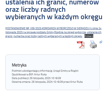
ustalenia ich granic, numerów
oraz liczby radnych
wybieranych w każdym okręgu
POSTANOWIENIE NR 109/2025 KOMISARZA WYBORCZEGO W SIERADZU II z dnia 24
listopada 2025 r.w sprawie podziału Gminy Rząśnia na okręgi wyborcze, ustalenia ich
granic, numerów oraz liczby radnych wybieranych w każdym okręgu
Pobierz
Metryka
Podmiot udostępniający informację: Urząd Gminy w Rząśni
Opublikował w BIP:
Artur Ruka
Data publikacji:
26 listopada, 2025 10:18:39
Ostatnia zmiana:
26 listopada, 2025 10:18:39 przez Artur Ruka