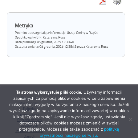
Metryka
Podmiot udostępniający informację: Urząd Gminy w Rząśni
Opublikował w BIP:
Katarzyna Russ
Data publikacji:
05 grudnia, 2025 12:38:48
Ostatnia zmiana:
05 grudnia, 2025 12:38:48 przez Katarzyna Russ
Ta strona wykorzystuje pliki cookie.
Używamy informacji
Deklaracja
zapisanych za pomocą plików cookies w celu zapewnienia
dostępności
maksymalnej wygody w korzystaniu z naszego serwisu. Jeżeli
Polityka
wyrażasz zgodę na zapisywanie informacji zawartej w cookies
prywatności
kliknij "Zgadzam się". Jeśli nie wyrażasz zgody, ustawienia
Ochrona danych
dotyczące plików cookies możesz zmienić w swojej
osobowych
przeglądarce. Możesz się także zapoznać z
polityką
Inspektor Ochrony
prywatności naszego serwisu.
Danych