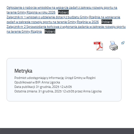
Ogłoszenie o naborze wniosków na wsparcie zadań z zakresu rozwoju sportu na
terenie Gminy Rząsnia w roku 2026
Pobierz
Załącznik nr 1 wniosek o udzielenie dotacji z budżetu Gminy Rząśnia na wspieranie
zadań w zakresie rozwoju sportu na terenie Gminy Rząśnia w 2026
Pobierz
Załącznik nr 2 Sprawozdanie końcowe z wykonania zadania w zakresie rozwoju sportu
na terenie Gminy Rząśnia
Pobierz
Metryka
Podmiot udostępniający informację: Urząd Gminy w Rząśni
Opublikował w BIP:
Anna Ligocka
Data publikacji:
31 grudnia, 2025 12:45:05
Ostatnia zmiana:
31 grudnia, 2025 12:45:05 przez Anna Ligocka