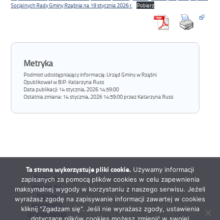
Socjalnych Rady Gminy Rząśnia na 19 stycznia 2026 r.
Pobierz
Metryka
Podmiot udostępniający informację: Urząd Gminy w Rząśni
Opublikował w BIP:
Katarzyna Russ
Data publikacji:
14 stycznia, 2026 14:59:00
Ostatnia zmiana:
14 stycznia, 2026 14:59:00 przez Katarzyna Russ
Ta strona wykorzystuje pliki cookie.
Używamy informacji
Deklaracja
zapisanych za pomocą plików cookies w celu zapewnienia
dostępności
maksymalnej wygody w korzystaniu z naszego serwisu. Jeżeli
Polityka
wyrażasz zgodę na zapisywanie informacji zawartej w cookies
prywatności
kliknij "Zgadzam się". Jeśli nie wyrażasz zgody, ustawienia
Ochrona danych
dotyczące plików cookies możesz zmienić w swojej