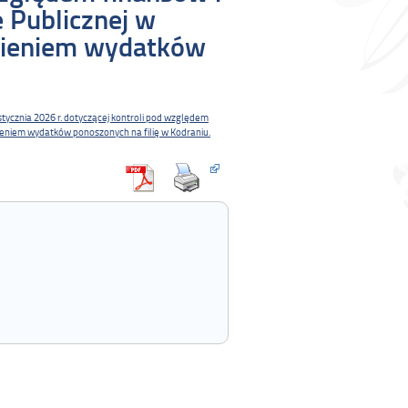
e Publicznej w
nieniem wydatków
stycznia 2026 r. dotyczącej kontroli pod względem
ieniem wydatków ponoszonych na filię w Kodraniu.