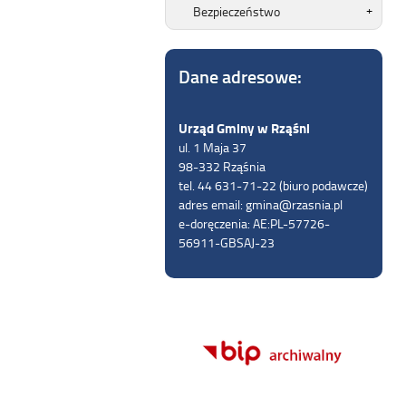
Bezpieczeństwo
Dane adresowe:
Urząd Gminy w Rząśni
ul. 1 Maja 37
98-332 Rząśnia
tel. 44 631-71-22 (biuro podawcze)
adres email: gmina@rzasnia.pl
e-doręczenia: AE:PL-57726-
56911-GBSAJ-23