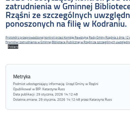
zatrudnienia w Gminnej Bibliotec
Rząśni ze szczególnych uwzględ
ponoszonych na filię w Kodraniu.
Protokół z przeprowadzonej kontroli przez Komisję Rewizyjną Rady Gminy Rząśnia z dnia 12 
finansów i zatrudnienia w Gminnej Bibliotece Publicznej w Rząśni ze szczególnych uwzględn
Pobierz
Metryka
Podmiot udostępniający informację: Urząd Gminy w Rząśni
Opublikował w BIP:
Katarzyna Russ
Data publikacji:
29 stycznia, 2026 14:12:48
Ostatnia zmiana:
29 stycznia, 2026 14:12:48 przez Katarzyna Russ