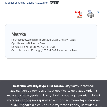
w budżecie Gminy Rząśnia na 2026 rok
Pobierz
Metryka
Podmiot udostępniający informację: Urząd Gminy w Rząśni
Opublikował w BIP:
Artur Ruka
Data publikacji:
20 lutego, 2026 13:05:08
Ostatnia zmiana:
20 lutego, 2026 13:05:32 przez Artur Ruka
Ta strona wykorzystuje pliki cookie.
Używamy informacji
Deklaracja
zapisanych za pomocą plików cookies w celu zapewnienia
dostępności
maksymalnej wygody w korzystaniu z naszego serwisu. Jeżeli
Polityka
wyrażasz zgodę na zapisywanie informacji zawartej w cookies
prywatności
kliknij "Zgadzam się". Jeśli nie wyrażasz zgody, ustawienia