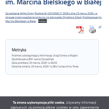
im. Marcina Bielskiego w Białej
Zarządzenie Wójta Gminy Rząśnia Nr UGO.0050.27.2026 z dnia 23 marca 2026 r. w
sprawie przeprowadzenia konkursu na stanowisko Dyrektora Szkoły Podstawowej im.
Marcina Bielskiego w Białej
Pobierz
Metryka
Podmiot udostępniający informację: Urząd Gminy w Rząśni
Opublikował w BIP:
Iwona Szcześniak
Data publikacji:
25 marca, 2026 14:36:03
Ostatnia zmiana:
25 marca, 2026 14:38:47 przez Artur Ruka
Ta strona wykorzystuje pliki cookie.
Używamy informacji
Deklaracja
zapisanych za pomocą plików cookies w celu zapewnienia