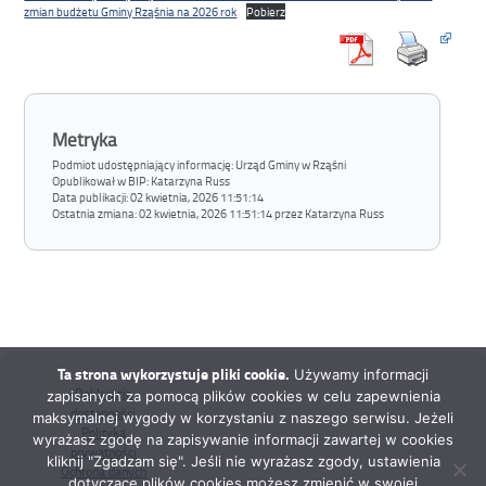
zmian budżetu Gminy Rząśnia na 2026 rok
Pobierz
Metryka
Podmiot udostępniający informację: Urząd Gminy w Rząśni
Opublikował w BIP:
Katarzyna Russ
Data publikacji:
02 kwietnia, 2026 11:51:14
Ostatnia zmiana:
02 kwietnia, 2026 11:51:14 przez Katarzyna Russ
Ta strona wykorzystuje pliki cookie.
Używamy informacji
Deklaracja
zapisanych za pomocą plików cookies w celu zapewnienia
dostępności
maksymalnej wygody w korzystaniu z naszego serwisu. Jeżeli
Polityka
wyrażasz zgodę na zapisywanie informacji zawartej w cookies
prywatności
kliknij "Zgadzam się". Jeśli nie wyrażasz zgody, ustawienia
Ochrona danych
dotyczące plików cookies możesz zmienić w swojej