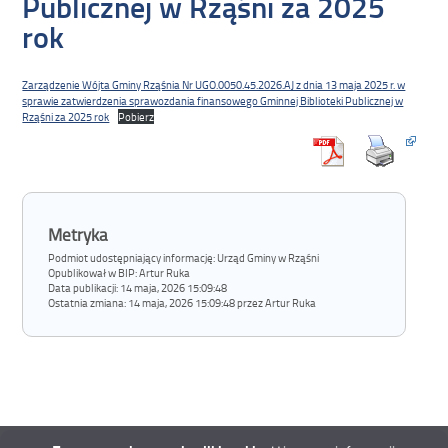
Publicznej w Rząśni za 2025
rok
Zarządzenie Wójta Gminy Rząśnia Nr UGO.0050.45.2026.AJ z dnia 13 maja 2025 r. w
sprawie zatwierdzenia sprawozdania finansowego Gminnej Biblioteki Publicznej w
Rząśni za 2025 rok
Pobierz
Metryka
Podmiot udostępniający informację: Urząd Gminy w Rząśni
Opublikował w BIP:
Artur Ruka
Data publikacji:
14 maja, 2026 15:09:48
Ostatnia zmiana:
14 maja, 2026 15:09:48 przez Artur Ruka