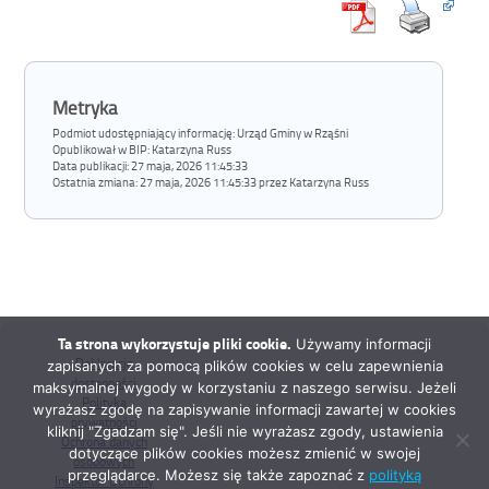
Metryka
Podmiot udostępniający informację: Urząd Gminy w Rząśni
Opublikował w BIP:
Katarzyna Russ
Data publikacji:
27 maja, 2026 11:45:33
Ostatnia zmiana:
27 maja, 2026 11:45:33 przez Katarzyna Russ
Ta strona wykorzystuje pliki cookie.
Używamy informacji
Deklaracja
zapisanych za pomocą plików cookies w celu zapewnienia
dostępności
maksymalnej wygody w korzystaniu z naszego serwisu. Jeżeli
Polityka
wyrażasz zgodę na zapisywanie informacji zawartej w cookies
prywatności
kliknij "Zgadzam się". Jeśli nie wyrażasz zgody, ustawienia
Ochrona danych
dotyczące plików cookies możesz zmienić w swojej
osobowych
przeglądarce. Możesz się także zapoznać z
polityką
Inspektor Ochrony