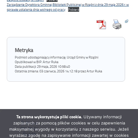
Zarządzenie Dyrektora Gminnej Biblioteki Publicznej w Rząśni z dnia 29 maja 2026 r. w
sprawie ustalenia dnia wolnego od pracy
Pobierz
Metryka
Podmiot udostępniający informację: Urząd Gminy w Rząśni
Opublikował w BIP:
Artur Ruka
Data publikacji:
29 maja, 2026 10:58:40
Ostatnia zmiana:
03 czerwca, 2026 14:12:18 przez Artur Ruka
Ta strona wykorzystuje pliki cookie.
Używamy informacji
Deklaracja
zapisanych za pomocą plików cookies w celu zapewnienia
dostępności
maksymalnej wygody w korzystaniu z naszego serwisu. Jeżeli
Polityka
wyrażasz zgodę na zapisywanie informacji zawartej w cookies