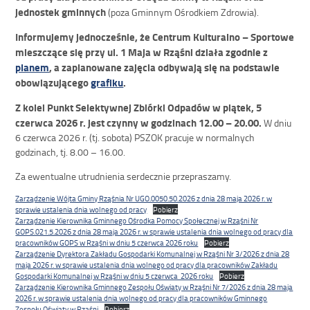
jednostek gminnych
(poza Gminnym Ośrodkiem Zdrowia).
Informujemy jednocześnie, że Centrum Kulturalno – Sportowe
mieszczące się przy ul. 1 Maja w Rząśni działa zgodnie z
planem
, a zaplanowane zajęcia odbywają się na podstawie
obowiązującego
grafiku
.
Z kolei Punkt Selektywnej Zbiórki Odpadów w piątek, 5
czerwca 2026 r. jest czynny w godzinach 12.00 – 20.00.
W dniu
6 czerwca 2026 r. (tj. sobota) PSZOK pracuje w normalnych
godzinach, tj. 8.00 – 16.00.
Za ewentualne utrudnienia serdecznie przepraszamy.
Zarządzenie Wójta Gminy Rząśnia Nr UGO.0050.50.2026 z dnia 28 maja 2026 r. w
sprawie ustalenia dnia wolnego od pracy
Pobierz
Zarządzenie Kierownika Gminnego Ośrodka Pomocy Społecznej w Rząśni Nr
GOPS.021.5.2026 z dnia 28 maja 2026 r. w sprawie ustalenia dnia wolnego od pracy dla
pracowników GOPS w Rząśni w dniu 5 czerwca 2026 roku
Pobierz
Zarządzenie Dyrektora Zakładu Gospodarki Komunalnej w Rząśni Nr 3/2026 z dnia 28
maja 2026 r. w sprawie ustalenia dnia wolnego od pracy dla pracowników Zakładu
Gospodarki Komunalnej w Rząśni w dniu 5 czerwca 2026 roku
Pobierz
Zarządzenie Kierownika Gminnego Zespołu Oświaty w Rząśni Nr 7/2026 z dnia 28 maja
2026 r. w sprawie ustalenia dnia wolnego od pracy dla pracowników Gminnego
Zespołu Oświaty w Rząśni
Pobierz