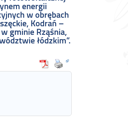
ynem energii
cyjnych w obrębach
oszęckie, Kodrań –
 w gminie Rząśnia,
wództwie łódzkim”.