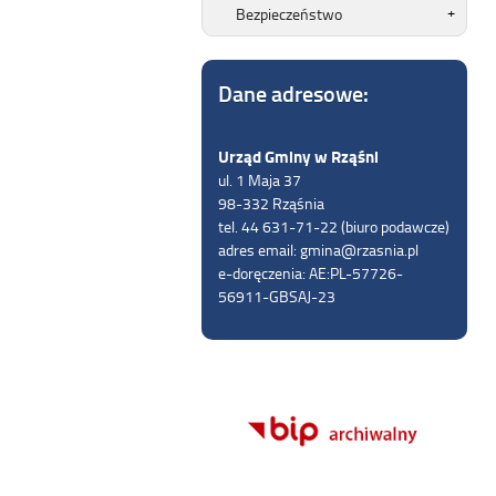
Bezpieczeństwo
Dane adresowe:
Urząd Gminy w Rząśni
ul. 1 Maja 37
98-332 Rząśnia
tel. 44 631-71-22 (biuro podawcze)
adres email: gmina@rzasnia.pl
e-doręczenia: AE:PL-57726-
56911-GBSAJ-23