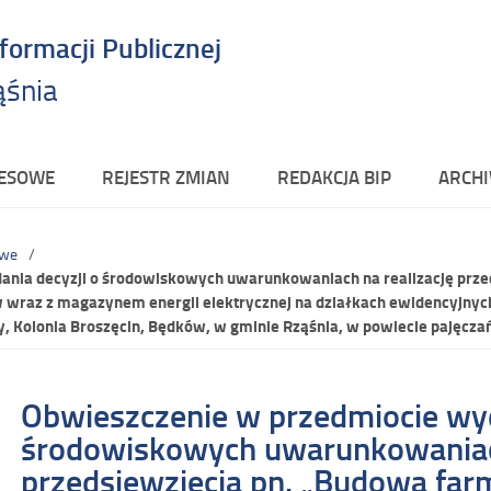
nformacji Publicznej
ąśnia
RESOWE
REJESTR ZMIAN
REDAKCJA BIP
ARCHI
owe
ania decyzji o środowiskowych uwarunkowaniach na realizację prze
w wraz z magazynem energii elektrycznej na działkach ewidencyjnyc
py, Kolonia Broszęcin, Będków, w gminie Rząśnia, w powiecie pajęcz
Obwieszczenie w przedmiocie wyd
środowiskowych uwarunkowaniach
przedsięwzięcia pn. „Budowa far