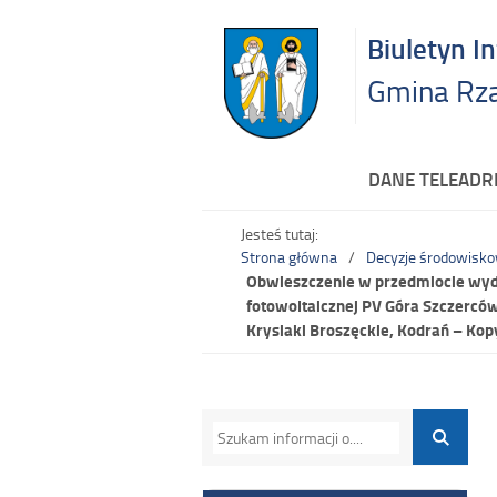
Biuletyn I
Gmina Rz
DANE TELEAD
Jesteś tutaj:
Strona główna
Decyzje środowisk
Obwieszczenie w przedmiocie wyd
fotowoltaicznej PV Góra Szczercó
Krysiaki Broszęckie, Kodrań – Ko