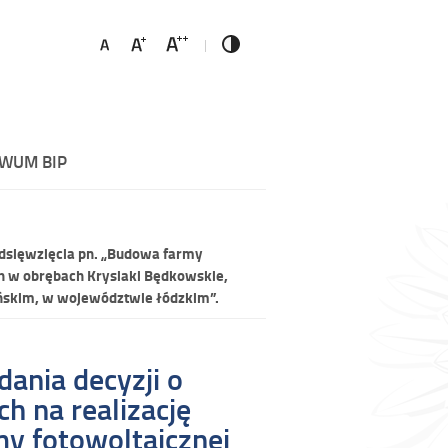
WUM BIP
dsięwzięcia pn. „Budowa farmy
h w obrębach Krysiaki Będkowskie,
ańskim, w województwie łódzkim”.
ania decyzji o
 na realizację
my fotowoltaicznej