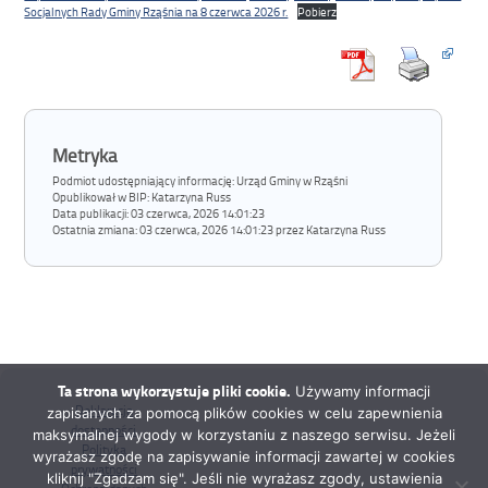
Socjalnych Rady Gminy Rząśnia na 8 czerwca 2026 r.
Pobierz
Metryka
Podmiot udostępniający informację: Urząd Gminy w Rząśni
Opublikował w BIP:
Katarzyna Russ
Data publikacji:
03 czerwca, 2026 14:01:23
Ostatnia zmiana:
03 czerwca, 2026 14:01:23 przez Katarzyna Russ
Ta strona wykorzystuje pliki cookie.
Używamy informacji
Deklaracja
zapisanych za pomocą plików cookies w celu zapewnienia
dostępności
maksymalnej wygody w korzystaniu z naszego serwisu. Jeżeli
Polityka
wyrażasz zgodę na zapisywanie informacji zawartej w cookies
prywatności
kliknij "Zgadzam się". Jeśli nie wyrażasz zgody, ustawienia