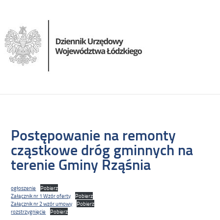
Postępowanie na remonty
cząstkowe dróg gminnych na
terenie Gminy Rząśnia
ogłoszenie
Pobierz
Załącznik nr 1 Wzór oferty
Pobierz
Załącznik nr 2 wzór umowy
Pobierz
rozstrzygnięcie
Pobierz