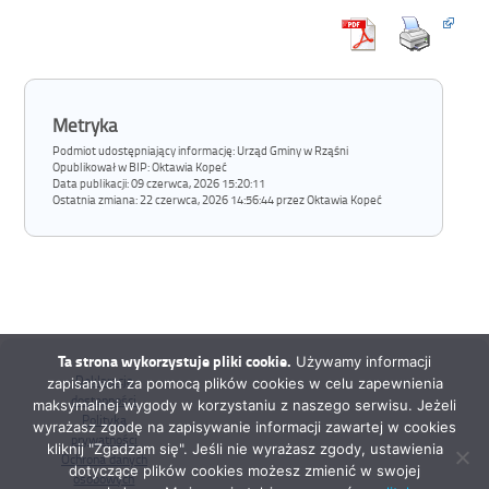
Metryka
Podmiot udostępniający informację: Urząd Gminy w Rząśni
Opublikował w BIP:
Oktawia Kopeć
Data publikacji:
09 czerwca, 2026 15:20:11
Ostatnia zmiana:
22 czerwca, 2026 14:56:44 przez Oktawia Kopeć
Ta strona wykorzystuje pliki cookie.
Używamy informacji
Deklaracja
zapisanych za pomocą plików cookies w celu zapewnienia
dostępności
maksymalnej wygody w korzystaniu z naszego serwisu. Jeżeli
Polityka
wyrażasz zgodę na zapisywanie informacji zawartej w cookies
prywatności
kliknij "Zgadzam się". Jeśli nie wyrażasz zgody, ustawienia
Ochrona danych
dotyczące plików cookies możesz zmienić w swojej
osobowych