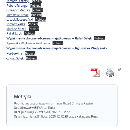
Tomasz Leszczyk
Pobierz
Robert Telenga
Pobierz
Grzegorz Mentek
Pobierz
Mirosław Olczak
Pobierz
Leszek Szczepański
Pobierz
Tomasz Pełka
Pobierz
Mariusz Bożek
Pobierz
Rafał Szlęk
Pobierz
Wyjaśnienia do oświadczenia majątkowego – Rafał Szlęk
Pobierz
Agnieszka Wojtysiak-Kordowina
Pobierz
Wyjaśnienia do oświadczenia majątkowego – Agnieszka Wojtysiak-
Kordowina
Pobierz
Łukasz Szlęk
Pobierz
Metryka
Podmiot udostępniający informację: Urząd Gminy w Rząśni
Opublikował w BIP:
Artur Ruka
Data publikacji:
22 czerwca, 2026 10:34:11
Ostatnia zmiana:
31 lipca, 2026 12:12:39 przez Katarzyna Russ