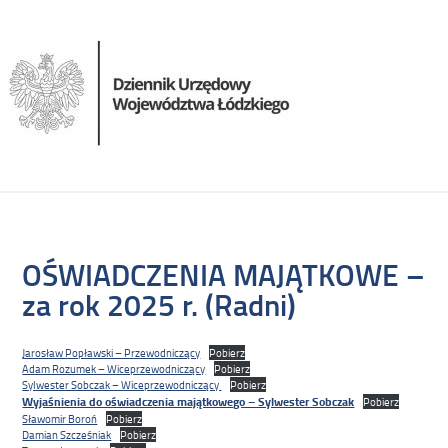
OŚWIADCZENIA MAJĄTKOWE –
za rok 2025 r. (Radni)
Jarosław Popławski – Przewodniczący
Pobierz
Adam Rozumek – Wiceprzewodniczący
Pobierz
Sylwester Sobczak – Wiceprzewodniczący
Pobierz
Wyjaśnienia do oświadczenia majątkowego – Sylwester Sobczak
Pobierz
Sławomir Boroń
Pobierz
Damian Szcześniak
Pobierz