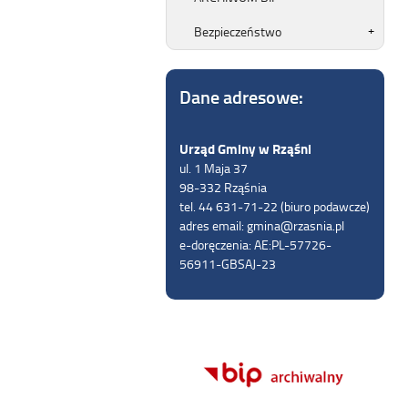
Bezpieczeństwo
Dane adresowe:
Urząd Gminy w Rząśni
ul. 1 Maja 37
98-332 Rząśnia
tel. 44 631-71-22 (biuro podawcze)
adres email: gmina@rzasnia.pl
e-doręczenia: AE:PL-57726-
56911-GBSAJ-23