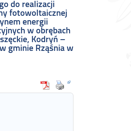
 do realizacji
my fotowoltaicznej
ynem energii
cyjnych w obrębach
oszęckie, Kodryń –
 w gminie Rząśnia w