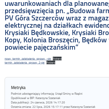
uwarunkowaniach dla planowanego
przedsięwzięcia pn. „Budowa far
PV Góra Szczerców wraz z magaz
elektrycznej na działkach ewiden
Krysiaki Będkowskie, Krysiaki Br
Kopy, Kolonia Broszęcin, Będków
powiecie pajęczańskim”
nowy_termin_załatwienia_sprawy_-sig
Pobierz
termin_załatwienia_sprawy_2-sig
Pobierz
Metryka
Podmiot udostępniający informację: Urząd Gminy w Rząśni
Opublikował w BIP:
Katarzyna Szataniak
Data publikacji:
24 czerwca, 2026 14:17:20
Ostatnia zmiana:
22 lipca, 2026 15:17:11 przez Katarzyna Szataniak