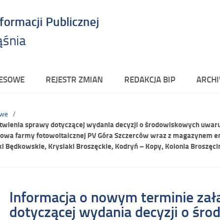
nformacji Publicznej
ąśnia
RESOWE
REJESTR ZMIAN
REDAKCJA BIP
ARCHI
owe
atwienia sprawy dotyczącej wydania decyzji o środowiskowych uwa
udowa farmy fotowoltaicznej PV Góra Szczerców wraz z magazynem ene
i Będkowskie, Krysiaki Broszęckie, Kodryń – Kopy, Kolonia Broszęc
Informacja o nowym terminie zał
dotyczącej wydania decyzji o śr