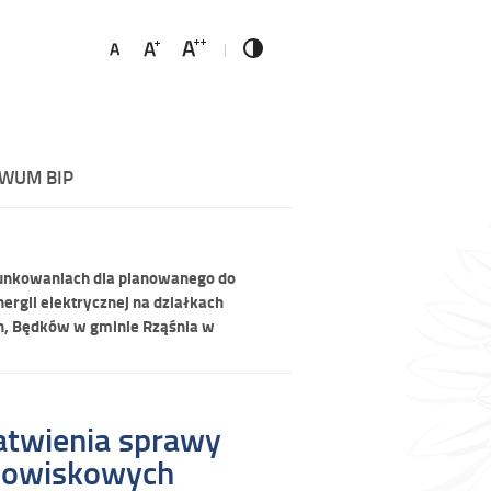
WUM BIP
runkowaniach dla planowanego do
rgii elektrycznej na działkach
in, Będków w gminie Rząśnia w
atwienia sprawy
odowiskowych