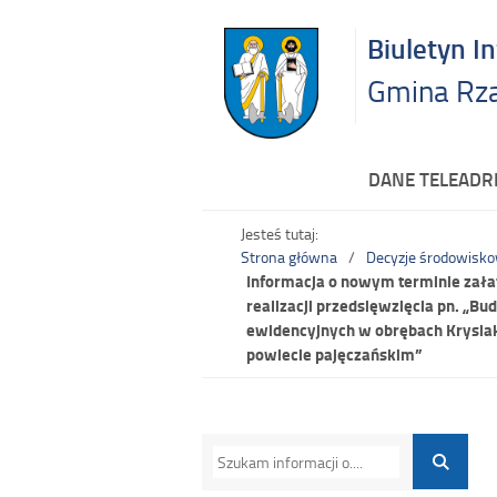
Biuletyn I
Gmina Rz
DANE TELEAD
Jesteś tutaj:
Strona główna
Decyzje środowisk
Informacja o nowym terminie zał
realizacji przedsięwzięcia pn. „B
ewidencyjnych w obrębach Krysiak
powiecie pajęczańskim”