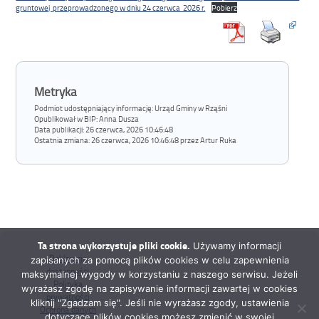
gruntowej przeprowadzonego w dniu 24 czerwca 2026 r.
Pobierz
Metryka
Podmiot udostępniający informację: Urząd Gminy w Rząśni
Opublikował w BIP:
Anna Dusza
Data publikacji:
26 czerwca, 2026 10:46:48
Ostatnia zmiana:
26 czerwca, 2026 10:46:48 przez Artur Ruka
Ta strona wykorzystuje pliki cookie.
Używamy informacji
Deklaracja
zapisanych za pomocą plików cookies w celu zapewnienia
dostępności
maksymalnej wygody w korzystaniu z naszego serwisu. Jeżeli
Polityka
wyrażasz zgodę na zapisywanie informacji zawartej w cookies
prywatności
kliknij "Zgadzam się". Jeśli nie wyrażasz zgody, ustawienia
Ochrona danych
dotyczące plików cookies możesz zmienić w swojej