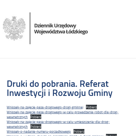
Druki do pobrania. Referat
Inwestycji i Rozwoju Gminy
Wniosek-na-zajecie-pasa-drogowego-drogi-gminnej
Pobierz
Wniosek-na-zajecie-pasa-drogowego-w-celu-prowadzenia-robot-dla-drog-
wewnetrznych
Pobierz
Wniosek-na-zajecie-pasa-drogowego-w-celu-umieszczenia-dla-drog-
wewnetrznych
Pobierz
Wniosek-o-nadanie-numeru-porzadkowego
Pobierz