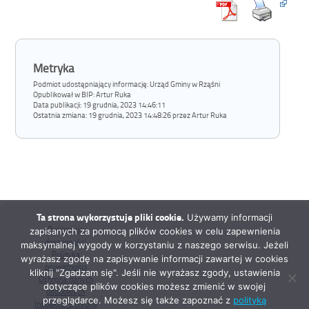
Metryka
Podmiot udostępniający informację: Urząd Gminy w Rząśni
Opublikował w BIP:
Artur Ruka
Data publikacji:
19 grudnia, 2023 14:46:11
Ostatnia zmiana:
19 grudnia, 2023 14:48:26 przez Artur Ruka
Ta strona wykorzystuje pliki cookie.
Używamy informacji
Deklaracja
zapisanych za pomocą plików cookies w celu zapewnienia
dostępności
maksymalnej wygody w korzystaniu z naszego serwisu. Jeżeli
Polityka
wyrażasz zgodę na zapisywanie informacji zawartej w cookies
prywatności
kliknij "Zgadzam się". Jeśli nie wyrażasz zgody, ustawienia
Ochrona danych
dotyczące plików cookies możesz zmienić w swojej
osobowych
przeglądarce. Możesz się także zapoznać z
polityką
Inspektor Ochrony