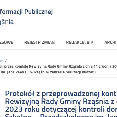
nformacji Publicznej
ąśnia
RESOWE
REJESTR ZMIAN
REDAKCJA BIP
ARCHI
ne
li przez Komisję Rewizyjną Rady Gminy Rząśnia z dnia 11 grudnia 202
im. Jana Pawła II w Rząśni w zakresie realizacji budżetu
Protokół z przeprowadzonej kontr
Rewizyjną Rady Gminy Rząśnia z 
2023 roku dotyczącej kontroli do
Szkolno – Przedszkolnego im. Jan