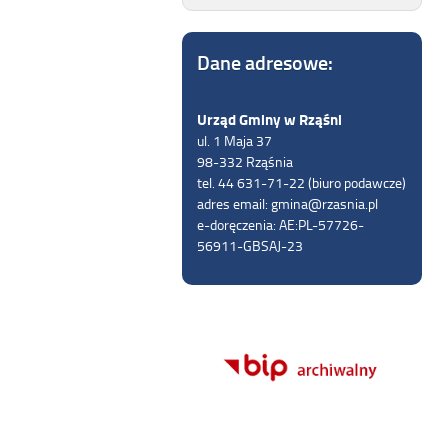
Dane adresowe:
Urząd Gminy w Rząśni
ul. 1 Maja 37
98-332 Rząśnia
tel. 44 631-71-22 (biuro podawcze)
adres email: gmina@rzasnia.pl
e-doręczenia: AE:PL-57726-
56911-GBSAJ-23