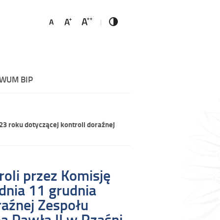
WUM BIP
3 roku dotyczącej kontroli doraźnej
oli przez Komisję
dnia 11 grudnia
raźnej Zespołu
a Pawła II w Rząśni