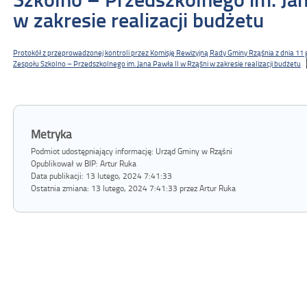
w zakresie realizacji budżetu
Protokół z przeprowadzonej kontroli przez Komisję Rewizyjną Rady Gminy Rząśnia z dnia 11 
Zespołu Szkolno – Przedszkolnego im. Jana Pawła II w Rząśni w zakresie realizacji budżetu
Metryka
Podmiot udostępniający informację: Urząd Gminy w Rząśni
Opublikował w BIP:
Artur Ruka
Data publikacji:
13 lutego, 2024 7:41:33
Ostatnia zmiana:
13 lutego, 2024 7:41:33 przez Artur Ruka