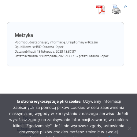
Metryka
Podmiot udostępniający informację: Urząd Gminy w Rząśni
Opublikował w BIP:
Oktawia Kopeć
Data publikacji:
19 listopada, 2025 13:37:57
Ostatnia zmiana:
19 listopada, 2025 13:37:57 przez Oktawia Kopeć
Ta strona wykorzystuje pliki cookie.
Używamy informacji
Deklaracja
zapisanych za pomocą plików cookies w celu zapewnienia
dostępności
maksymalnej wygody w korzystaniu z naszego serwisu. Jeżeli
Polityka
wyrażasz zgodę na zapisywanie informacji zawartej w cookies
prywatności
kliknij "Zgadzam się". Jeśli nie wyrażasz zgody, ustawienia
Ochrona danych
dotyczące plików cookies możesz zmienić w swojej
osobowych