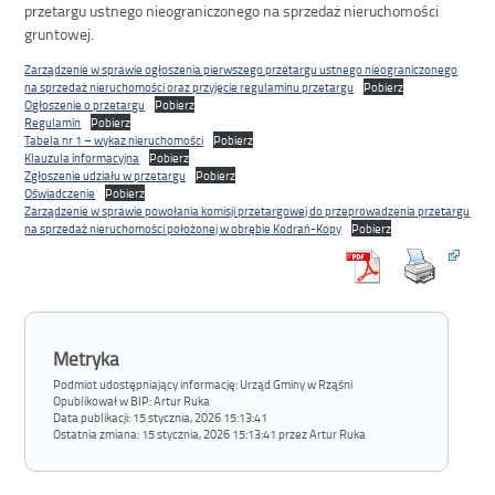
przetargu ustnego nieograniczonego na sprzedaż nieruchomości
gruntowej.
Zarządzenie w sprawie ogłoszenia pierwszego przetargu ustnego nieograniczonego
na sprzedaż nieruchomości oraz przyjęcie regulaminu przetargu
Pobierz
Ogłoszenie o przetargu
Pobierz
Regulamin
Pobierz
Tabela nr 1 – wykaz nieruchomości
Pobierz
Klauzula informacyjna
Pobierz
Zgłoszenie udziału w przetargu
Pobierz
Oświadczenie
Pobierz
Zarządzenie w sprawie powołania komisji przetargowej do przeprowadzenia przetargu
na sprzedaż nieruchomości położonej w obrębie Kodrań-Kopy
Pobierz
Metryka
Podmiot udostępniający informację: Urząd Gminy w Rząśni
Opublikował w BIP:
Artur Ruka
Data publikacji:
15 stycznia, 2026 15:13:41
Ostatnia zmiana:
15 stycznia, 2026 15:13:41 przez Artur Ruka