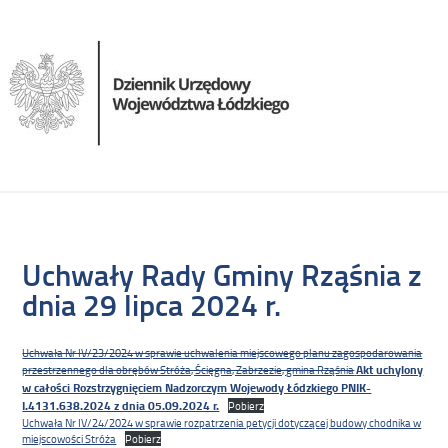
Uchwały Rady Gminy Rząśnia z
dnia 29 lipca 2024 r.
Uchwała Nr IV/23/2024 w sprawie uchwalenia miejscowego planu zagospodarowania
Akt uchylony
przestrzennego dla obrębów Stróża, Ścięgna, Zabrzezie, gmina Rząśnia
w całości Rozstrzygnięciem Nadzorczym Wojewody Łódzkiego PNIK-
I.4131.638.2024 z dnia 05.09.2024 r.
Pobierz
Uchwała Nr IV/24/2024 w sprawie rozpatrzenia petycji dotyczącej budowy chodnika w
miejscowości Stróża
Pobierz