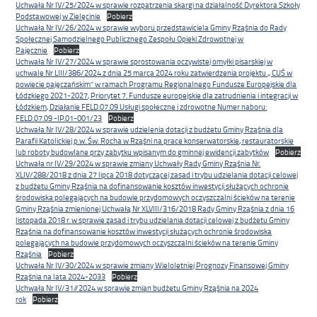
Uchwała Nr IV/25/2024 w sprawie rozpatrzenia skargi na działalność Dyrektora Szkoły
Podstawowej w Zielęcinie
Pobierz
Uchwała Nr IV/26/2024 w sprawie wyboru przedstawiciela Gminy Rząśnia do Rady
Społecznej Samodzielnego Publicznego Zespołu Opieki Zdrowotnej w
Pajęcznie
Pobierz
Uchwała Nr IV/27/2024 w sprawie sprostowania oczywistej omyłki pisarskiej w
uchwale Nr LIII/386/2024 z dnia 25 marca 2024 roku zatwierdzenia projektu ,, CUŚ w
powiecie pajęczańskim” w ramach Programu Regionalnego Fundusze Europejskie dla
Łódzkiego 2021-2027, Priorytet 7. Fundusze europejskie dla zatrudnienia i integracji w
Łódzkiem, Działanie FELD.07.09 Usługi społeczne i zdrowotne Numer naboru:
FELD.07.09 -IP.01-001/23
Pobierz
Uchwała Nr IV/28/2024 w sprawie udzielenia dotacji z budżetu Gminy Rząśnia dla
Parafii Katolickiej p.w. Św. Rocha w Rząśni na prace konserwatorskie, restauratorskie
lub roboty budowlane przy zabytku wpisanym do gminnej ewidencji zabytków
Pobierz
Uchwała nr IV/29/2024 w sprawie zmiany Uchwały Rady Gminy Rząśnia Nr.
XLIV/288/2018 z dnia 27 lipca 2018 dotyczącej zasad i trybu udzielania dotacji celowej
z budżetu Gminy Rząśnia na dofinansowanie kosztów inwestycji służących ochronie
środowiska polegających na budowie przydomowych oczyszczalni ścieków na terenie
Gminy Rząśnia zmienionej Uchwałą Nr XLVIII/316/2018 Rady Gminy Rząśnia z dnia 16
listopada 2018 r. w sprawie zasad i trybu udzielania dotacji celowej z budżetu Gminy
Rząśnia na dofinansowanie kosztów inwestycji służących ochronie środowiska
polegających na budowie przydomowych oczyszczalni ścieków na terenie Gminy
Rząśnia
Pobierz
Uchwała Nr IV/30/2024 w sprawie zmiany Wieloletniej Prognozy Finansowej Gminy
Rząśnia na lata 2024-2033
Pobierz
Uchwała Nr IV/31//2024 w sprawie zmian budżetu Gminy Rząśnia na 2024
rok
Pobierz