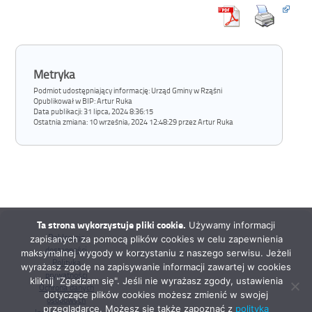
Metryka
Podmiot udostępniający informację: Urząd Gminy w Rząśni
Opublikował w BIP:
Artur Ruka
Data publikacji:
31 lipca, 2024 8:36:15
Ostatnia zmiana:
10 września, 2024 12:48:29 przez Artur Ruka
Ta strona wykorzystuje pliki cookie.
Używamy informacji
Deklaracja
zapisanych za pomocą plików cookies w celu zapewnienia
dostępności
maksymalnej wygody w korzystaniu z naszego serwisu. Jeżeli
Polityka
wyrażasz zgodę na zapisywanie informacji zawartej w cookies
prywatności
kliknij "Zgadzam się". Jeśli nie wyrażasz zgody, ustawienia
Ochrona danych
dotyczące plików cookies możesz zmienić w swojej
osobowych
przeglądarce. Możesz się także zapoznać z
polityką